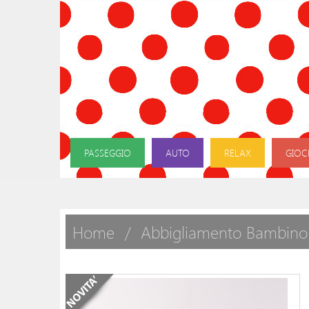
PASSEGGIO
AUTO
RELAX
GIOC
Home
Abbigliamento Bambino