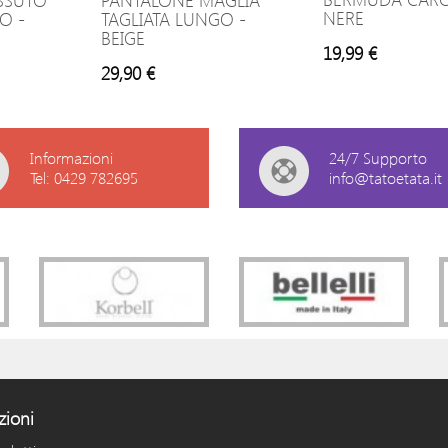
SSUTO
PANTALONE MAGLIA
NERE
O -
TAGLIATA LUNGO -
BEIGE
19,99 €
29,90 €
Informazioni
24/7 Supporto
Tel: 0429 782695
info@tatoetata.it
zioni