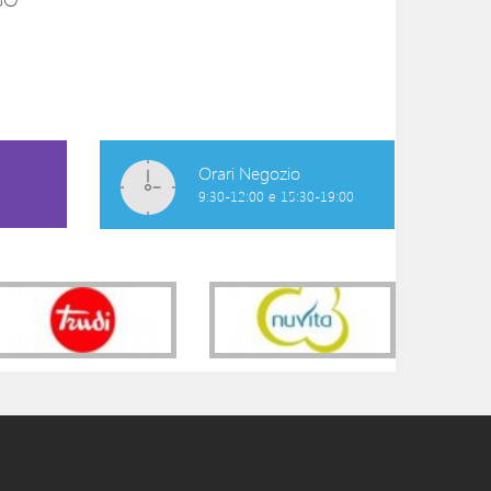
PANTALONE JOGGING
PANTALONE TES
BEIGE TRATTORI
NAVETTA CORTO
BIANCO-BLU
24,99 €
34,90 €
Orari Negozio
9:30-12:00 e 15:30-19:00