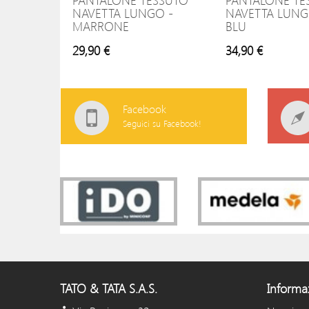
PANTALONE TESSUTO
PANTALONE TE
NAVETTA LUNGO -
NAVETTA LUNG
MARRONE
BLU
29,90 €
34,90 €
Facebook
Seguici su Facebook!
TATO & TATA S.A.S.
Informa