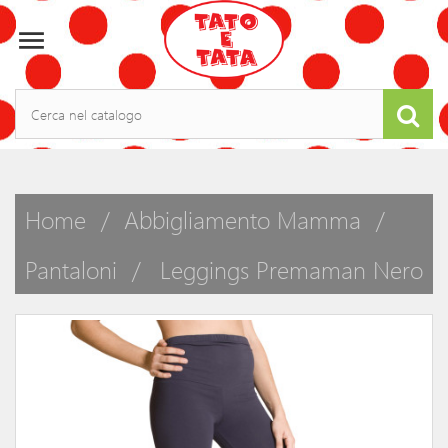

Home
Abbigliamento Mamma
Pantaloni
Leggings Premaman Nero