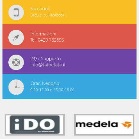
Facebook
Seguici su Facebook!
Informazioni
Tel: 0429 782695
24/7 Supporto
info@tatoetata.it
Orari Negozio
9:30-12:00 e 15:30-19:00