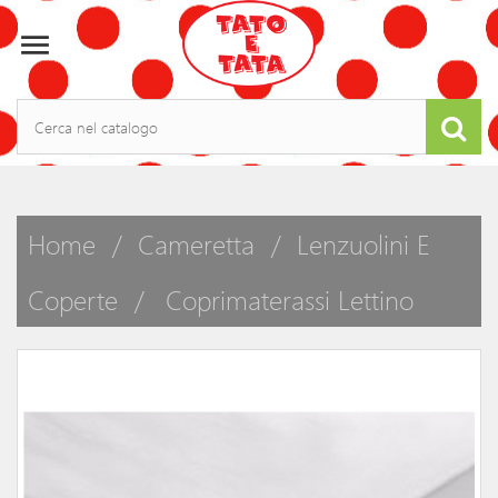

Home
Cameretta
Lenzuolini E
Coperte
Coprimaterassi Lettino