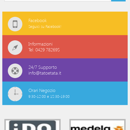
Facebook
Seguici su Facebook!
Informazioni
Tel: 0429 782695
24/7 Supporto
info@tatoetata.it
Orari Negozio
9:30-12:00 e 15:30-19:00