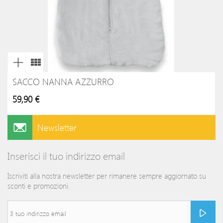
SACCO NANNA AZZURRO
59,90 €
Newsletter
Inserisci il tuo indirizzo email
Iscriviti alla nostra newsletter per rimanere sempre aggiornato su
sconti e promozioni.