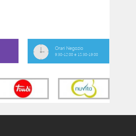
CAMICIA CLINICA
CAMICIA DA NO
APERTA DAVANTI
GRIGIO
MANICA LUNGA
29,90 €
34,90 €
Orari Negozio
9:30-12:00 e 15:30-19:00