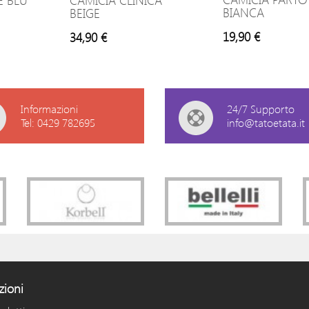
E BLU
CAMICIA CLINICA
BIANCA
BEIGE
19,90 €
34,90 €
Informazioni
24/7 Supporto
Tel: 0429 782695
info@tatoetata.it
zioni