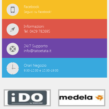
Facebook
Seguici su Facebook!
Informazioni
Tel: 0429 782695
24/7 Supporto
info@tatoetata.it
Orari Negozio
9:30-12:00 e 15:30-19:00