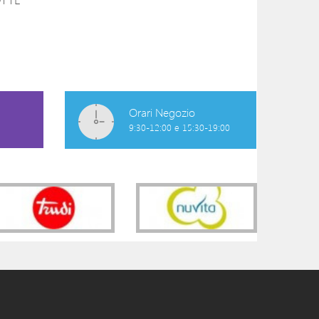
CAMICIA CLINICA
CAMICIA CLINIC
BIANCA A CUORI
BEIGE
34,90 €
29,90 €
Orari Negozio
9:30-12:00 e 15:30-19:00