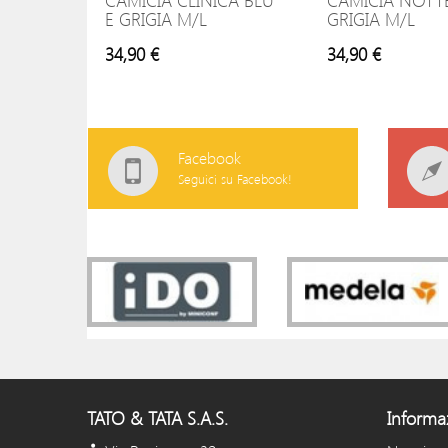
CAMICIA CLINICA BLU
CAMICIA NOTT
E GRIGIA M/L
GRIGIA M/L
34,90 €
34,90 €
Facebook
Seguici su Facebook!
TATO & TATA S.A.S.
Informa