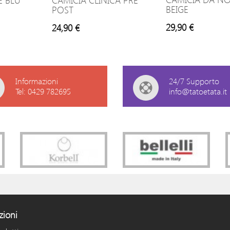
E BLU
CAMICIA CLINICA PRE
BEIGE
POST
29,90 €
24,90 €
Informazioni
24/7 Supporto
Tel: 0429 782695
info@tatoetata.it
zioni