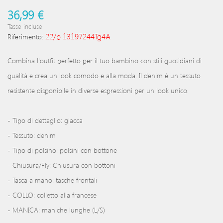
36,99 €
Tasse incluse
22/p 13197244Tg4A
Riferimento:
Combina l'outfit perfetto per il tuo bambino con stili quotidiani di
qualità e crea un look comodo e alla moda. Il denim è un tessuto
resistente disponibile in diverse espressioni per un look unico.
- Tipo di dettaglio: giacca
- Tessuto: denim
- Tipo di polsino: polsini con bottone
- Chiusura/Fly: Chiusura con bottoni
- Tasca a mano: tasche frontali
- COLLO: colletto alla francese
- MANICA: maniche lunghe (L/S)