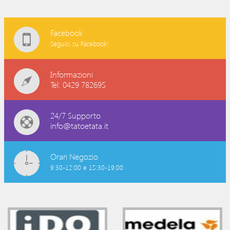
Facebook
Seguici su Facebook!
Informazioni
Tel: 0429 782695
24/7 Supporto
info@tatoetata.it
Orari Negozio
9:30-12:00 e 15:30-19:00