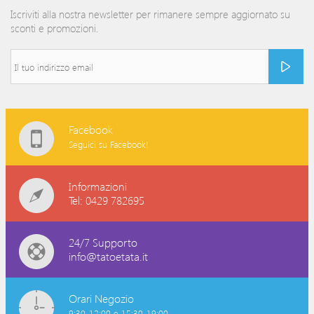
Iscriviti alla nostra newsletter per rimanere sempre aggiornato su
sconti e promozioni.
Facebook
Seguici su Facebook!
Informazioni
Tel: 0429 782695
24/7 Supporto
info@tatoetata.it
Orari Negozio
9:30-12:00 e 15:30-19:00