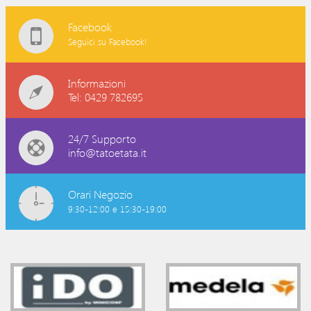
Facebook
Seguici su Facebook!
Informazioni
Tel: 0429 782695
24/7 Supporto
info@tatoetata.it
Orari Negozio
9:30-12:00 e 15:30-19:00