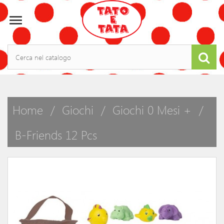

Home
Giochi
Giochi 0 Mesi +
B-Friends 12 Pcs