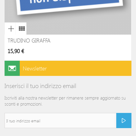
TRUDINO GIRAFFA
15,90 €
Newsletter
Inserisci il tuo indirizzo email
Iscriviti alla nostra newsletter per rimanere sempre aggiornato su
sconti e promozioni.