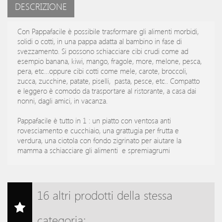
DESCRIZIONE
Con Pappafacile è possibile trasformare gli alimenti morbidi,
solidi o cotti, in una pappa adatta al bambino in fase di
svezzamento. Si possono schiacciare cibi crudi come ad
esempio banana, kiwi, mango, fragole, more, melone, pesca,
pera, etc…oppure cibi cotti come mele, carote, broccoli,
zucca, zucchine, patate, piselli, pasta, pesce, etc.. Compatto
e leggero è comodo da trasportare al ristorante, a casa dai
nonni, dagli amici, in vacanza.
Pappafacile è tutto in 1 : un piatto con ventosa anti
rovesciamento e cucchiaio, una grattugia per frutta e
verdura, una ciotola con fondo zigrinato per aiutare la
mamma a schiacciare gli alimenti e spremiagrumi
16 altri prodotti della stessa
categoria: