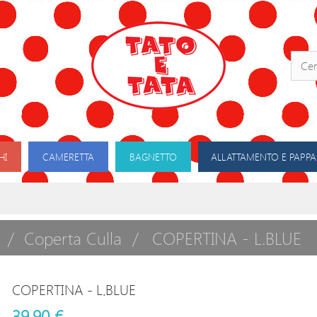
HI
CAMERETTA
BAGNETTO
ALLATTAMENTO E PAPPA
Coperta Culla
COPERTINA - L.BLUE
COPERTINA - L.BLUE
39,90 €