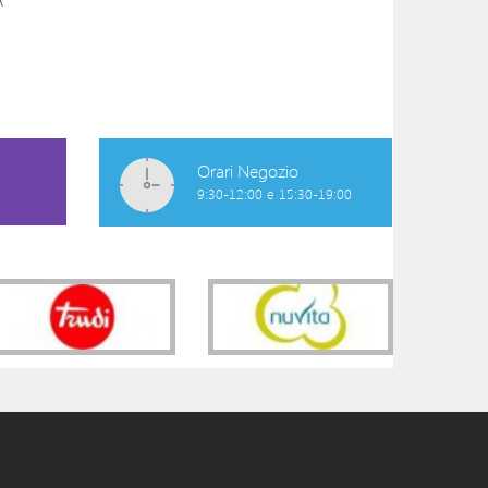
COPERTA CULLA BRIC
KIT ACCESSORI -
WHITE MELANGE
34,90 €
49,90 €
Orari Negozio
9:30-12:00 e 15:30-19:00