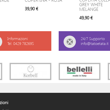
VERDE
COPERTINA - ROSA
GREY WHITE
39,90 €
MELANGE
49,90 €
Informazioni
24/7 Supporto
Tel: 0429 782695
info@tatoetata.it
zioni