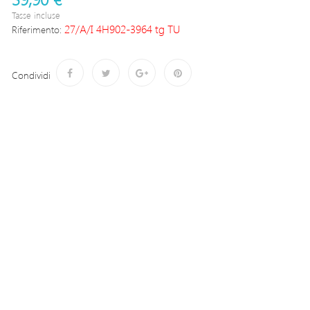
Tasse incluse
27/A/I 4H902-3964 tg TU
Riferimento:
Condividi