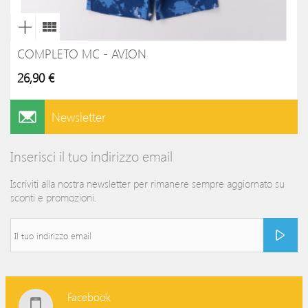
COMPLETO MC - AVION
26,90 €
Newsletter
Inserisci il tuo indirizzo email
Iscriviti alla nostra newsletter per rimanere sempre aggiornato su
sconti e promozioni.
Facebook