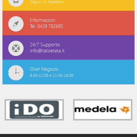
Seguici su Facebook!
Informazioni
Tel: 0429 782695
24/7 Supporto
info@tatoetata.it
Orari Negozio
9:30-12:00 e 15:30-19:00