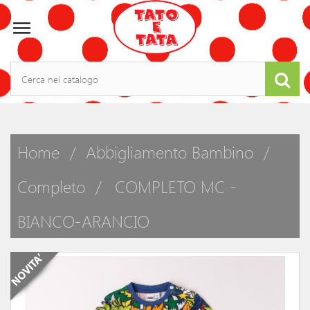

Home
Abbigliamento Bambino
Completo
COMPLETO MC -
BIANCO-ARANCIO