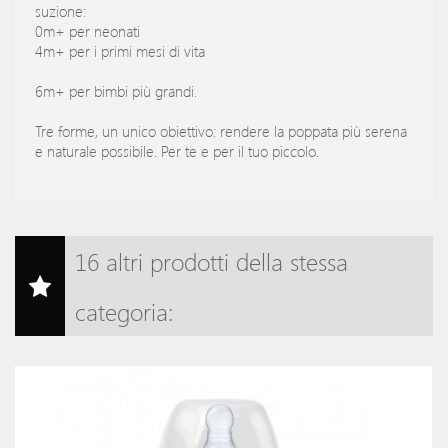
suzione:
0m+ per neonati
4m+ per i primi mesi di vita
6m+ per bimbi più grandi.
Tre forme, un unico obiettivo: rendere la poppata più serena
e naturale possibile. Per te e per il tuo piccolo.
16 altri prodotti della stessa
categoria: