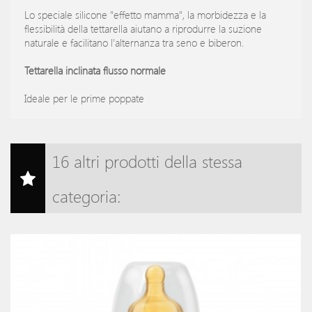
Lo speciale silicone "effetto mamma", la morbidezza e la
flessibilità della tettarella aiutano a riprodurre la suzione
naturale e facilitano l'alternanza tra seno e biberon.
Tettarella inclinata flusso normale
Ideale per le prime poppate
16 altri prodotti della stessa
categoria: