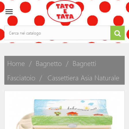

Home
Bagnetto
Bagnetti
Fasciatoio
Cassettiera Asia Naturale