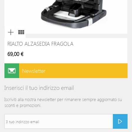
RIALTO ALZASEDIA FRAGOLA
69,00 €
Newsletter
Inserisci il tuo indirizzo email
Iscriviti alla nostra newsletter per rimanere sempre aggiornato su
sconti e promozioni.