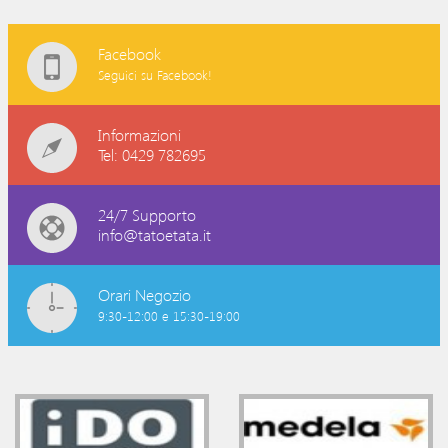
Facebook
Seguici su Facebook!
Informazioni
Tel: 0429 782695
24/7 Supporto
info@tatoetata.it
Orari Negozio
9:30-12:00 e 15:30-19:00