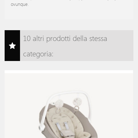
ovunque.
10 altri prodotti della stessa
categoria: