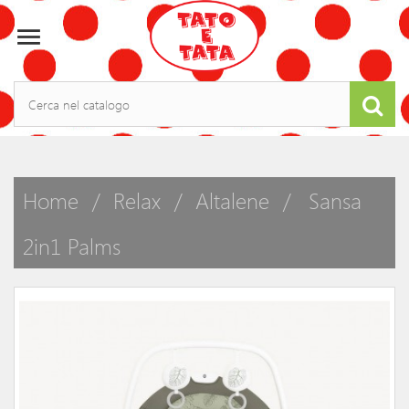

Home
Relax
Altalene
Sansa
2in1 Palms