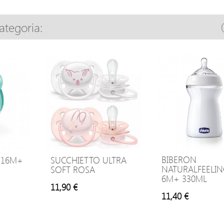
categoria:
BIBERON
-16M+
SUCCHIETTO ULTRA
NATURALFEELI
SOFT ROSA
6M+ 330ML
11,90 €
11,40 €