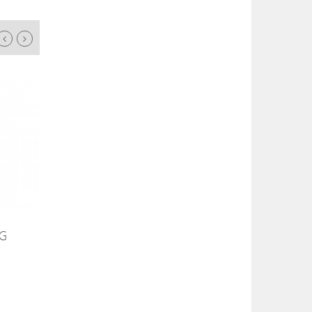
PERSONAL FIT
DOSATORE MILK
NG
15,70 €
8,35 €