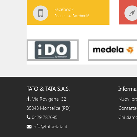
Facebook
Seguici su Facebook!
TATO & TATA S.A.S.
Informa
Via Rovigana, 32
Nuovi pr
35043 Monselice (PD)
Contatta
0429 782695
Chi siam
info@tatoetata.it