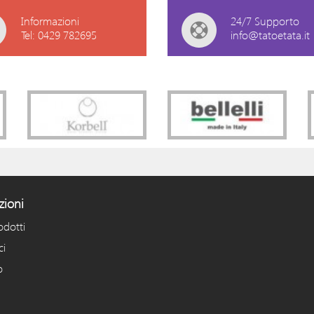
Informazioni
24/7 Supporto
Tel: 0429 782695
info@tatoetata.it
zioni
odotti
ci
o