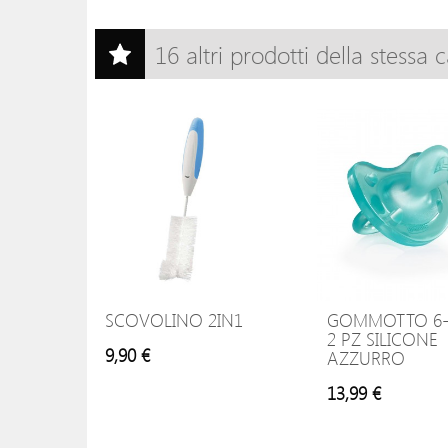
16 altri prodotti della stessa 
SCOVOLINO 2IN1
GOMMOTTO 6
2 PZ SILICONE
9,90 €
AZZURRO
13,99 €