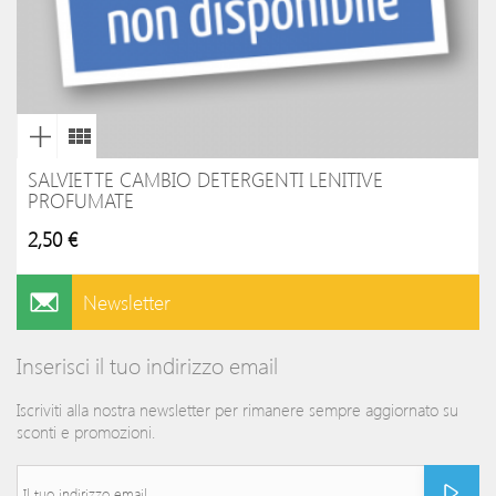
SALVIETTE CAMBIO DETERGENTI LENITIVE
PROFUMATE
2,50 €
Newsletter
Inserisci il tuo indirizzo email
Iscriviti alla nostra newsletter per rimanere sempre aggiornato su
sconti e promozioni.