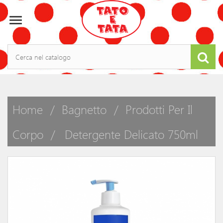

Home
Bagnetto
Prodotti Per Il
Corpo
Detergente Delicato 750ml