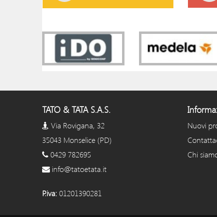
TATO & TATA S.A.S.
Informa
Via Rovigana, 32
Nuovi pr
35043 Monselice (PD)
Contatta
0429 782695
Chi siam
info@tatoetata.it
P.iva:
01201390281