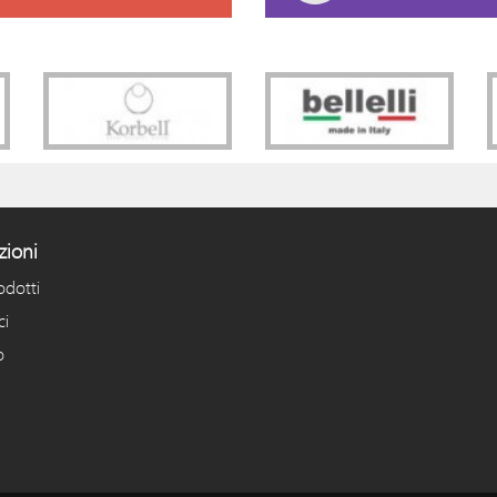
zioni
odotti
ci
o