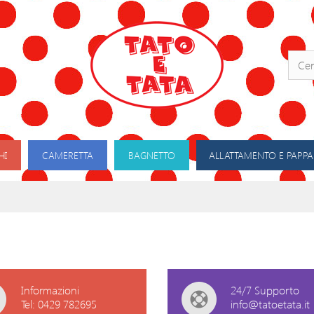
HI
CAMERETTA
BAGNETTO
ALLATTAMENTO E PAPPA
Informazioni
24/7 Supporto
Tel: 0429 782695
info@tatoetata.it