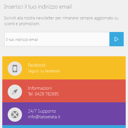
Inserisci il tuo indirizzo email
Iscriviti alla nostra newsletter per rimanere sempre aggiornato su
sconti e promozioni.
Facebook
Seguici su Facebook!
Informazioni
Tel: 0429 782695
24/7 Supporto
info@tatoetata.it