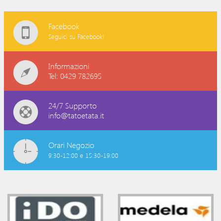
Facebook
Seguici su Facebook!
Informazioni
Tel: 0429 782695
24/7 Supporto
info@tatoetata.it
Orari Negozio
9:30-12:00 e 15:30-19:00