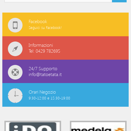
Facebook
Seguici su Facebook!
Informazioni
Tel: 0429 782695
24/7 Supporto
info@tatoetata.it
Orari Negozio
9:30-12:00 e 15:30-19:00